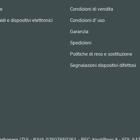
e
Condizioni di vendita
idi e dispositivi elettronici
Condizioni d' uso
Garanzia
Spedizioni
Politiche di reso e sostituzione
Segnalazioni dispositivi difettosi
 Carbonera (TV) - P.IVA 02507650261 - PEC: itasrl@pec.it - SDI: A