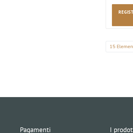
REGIS
15 Elemen
Per
Pagamenti
I prodot