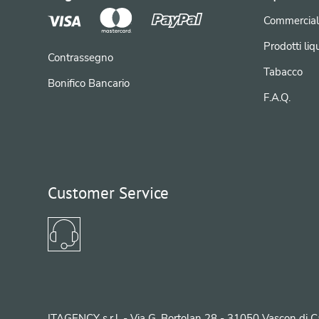
Commercial
Prodotti liqu
Contrassegno
Tabacco
Bonifico Bancario
F.A.Q.
Customer Service
ITAGENCY s.r.l. - Via G. Bortolan 28 - 31050 Vascon di