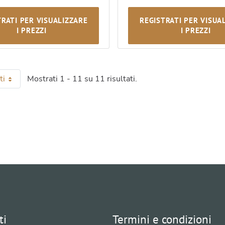
TRATI PER VISUALIZZARE
REGISTRATI PER VISUA
I PREZZI
I PREZZI
ti
Mostrati 1 - 11 su 11 risultati.
 pagina
ti
Termini e condizioni