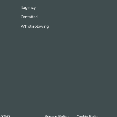
Itagency
Contattaci
Whistleblowing
4707H7
Privacy Policy
Cookie Policy