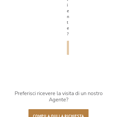
i
e
n
t
e
?
ACCEDI
Preferisci ricevere la visita di un nostro
Agente?
COMPILA QUI LA RICHIESTA