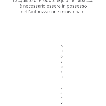
l'acquisto di Prodotti liquidi e Tabacco,
è necessario essere in possesso
dell'autorizzazione ministeriale.
N
u
o
v
o
s
u
I
t
a
e
x