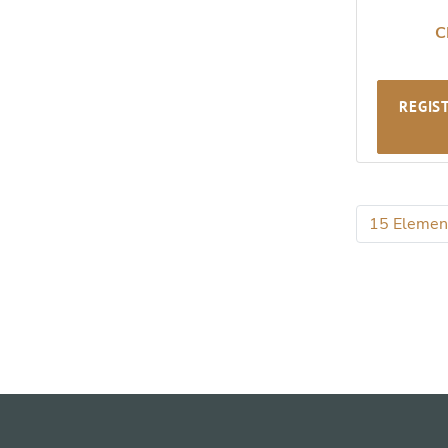
C
REGIS
15 Elemen
Per