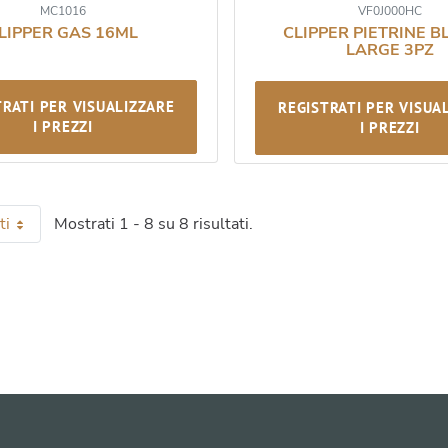
MC1016
VF0J000HC
LIPPER GAS 16ML
CLIPPER PIETRINE B
LARGE 3PZ
TRATI PER VISUALIZZARE
REGISTRATI PER VISUA
I PREZZI
I PREZZI
ti
Mostrati 1 - 8 su 8 risultati.
 pagina