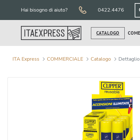
Salta al contenuto
Hai bisogno di aiuto?
0422.4476
CATALOGO
COME
ITA Express
COMMERCIALE
Catalogo
Dettaglio