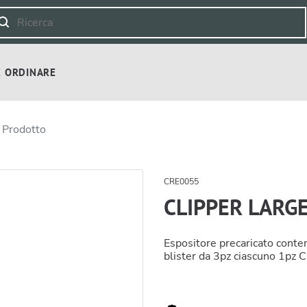
 ORDINARE
 Prodotto
CRE0055
CLIPPER LARG
Espositore precaricato conte
blister da 3pz ciascuno 1pz C